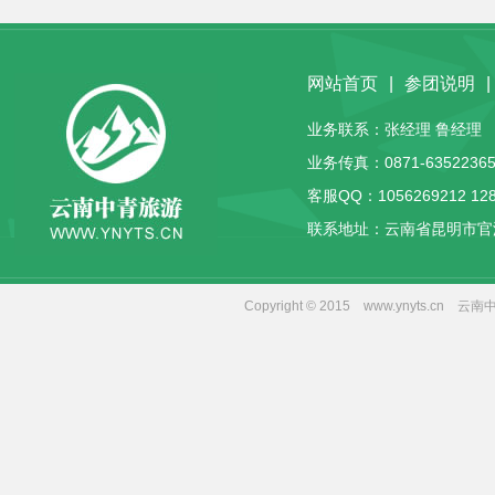
网站首页
|
参团说明
|
业务联系：张经理 鲁经理 客服
业务传真：0871-63522365
客服QQ：
1056269212
12
联系地址：云南省昆明市官
Copyright © 2015 www.yny