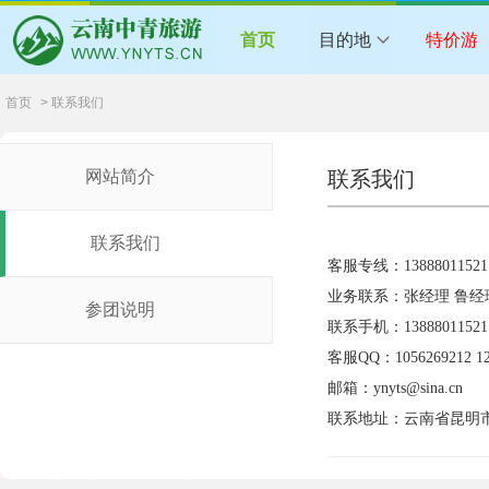
首页
目的地
特价游
首页
> 联系我们
网站简介
联系我们
联系我们
客服专线：1388801152
业务联系：张经理 鲁经
参团说明
联系手机：13888011521 1
客服QQ：
1056269212
1
邮箱：ynyts@sina.cn
联系地址：云南省昆明市