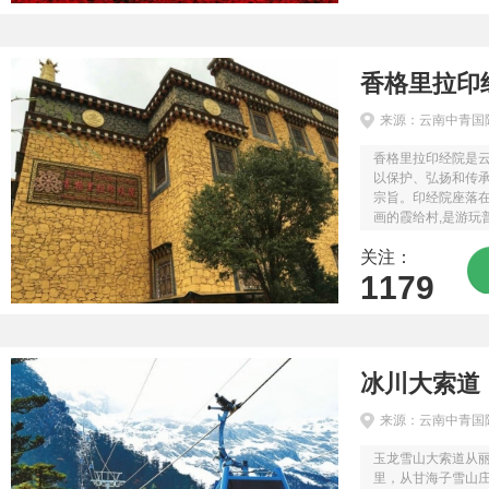
香格里拉印
来源：云南中青国
香格里拉印经院是
以保护、弘扬和传
宗旨。印经院座落
画的霞给村,是游玩
的末站。印经院集
关注：
108部，《丹珠尔》2
1179
冰川大索道
来源：云南中青国
玉龙雪山大索道从丽
里，从甘海子雪山庄