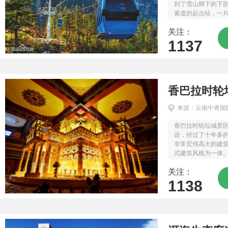
到了雪山脚下的下
索道的起点站，一
这里海拔3356米
关注：
直至雪山主峰扇子陡正
1137
香巴拉时轮
来源：云南中青国
香巴拉时轮坛城景区
设，经过了十年多
非常宏伟高大的建
式建筑风格为一体
及藏传佛教文化较
关注：
文化博览中心占地面积
1138