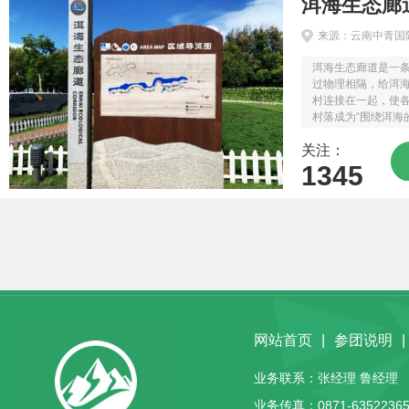
洱海生态廊
来源：云南中青国
洱海生态廊道是一
过物理相隔，给洱海
村连接在一起，使
村落成为“围绕洱海
生态廊道缓缓步行
关注：
徐展开。...
1345
网站首页
|
参团说明
|
业务联系：张经理 鲁经理 客服
业务传真：0871-63522365