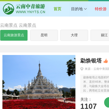
首页
目的地
特价游
云南景点 云南景点
云南旅游景点
昆明
大理
丽江
勐焕银塔
来源：云南中青国
勐焕银塔占地面积约
米、直径46米。整
调，与勐焕大金塔
比，两塔屹立在雷
之畔，一个雍容华
关注：
景区由吉缘林、银
人...
1107