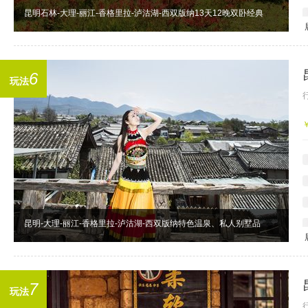
昆明石林-大理-丽江-香格里拉-泸沽湖-西双版纳13天12晚双卧经典
6
玩法
昆明-大理-丽江-香格里拉-泸沽湖-西双版纳特色温泉、私人别墅品
7
玩法