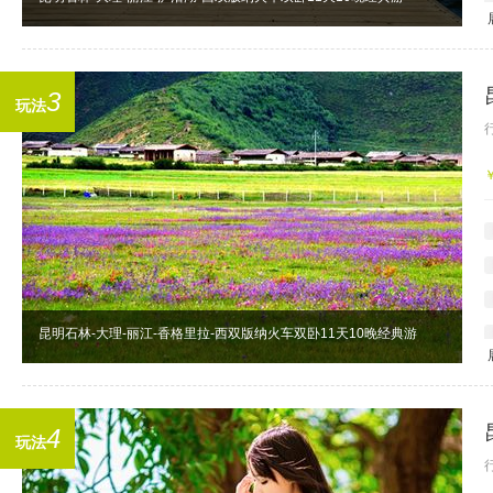
3
玩法
昆明石林-大理-丽江-香格里拉-西双版纳火车双卧11天10晚经典游
4
玩法