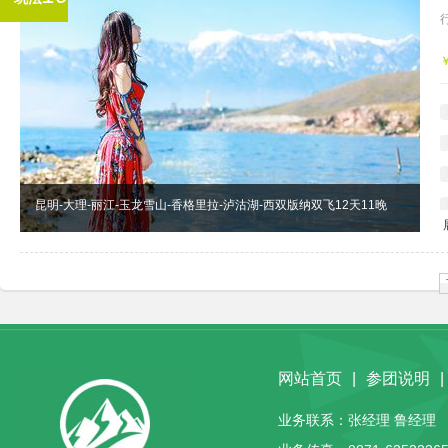
昆明-大理-丽江-玉龙雪山-香格里拉-泸沽湖-西双版纳双飞12天11晚
网站首页
|
参团说明
|
业务联系：张经理 鲁经理 客服