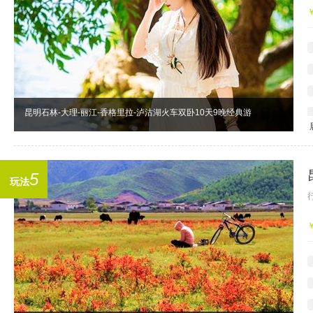
昆明石林-大理-丽江-香格里拉-泸沽湖火车双卧10天9晚经典游
5
玩法