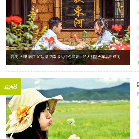
昆明-大理-丽江-泸沽湖-西双版纳特色温泉、私人别墅火车品质双飞
8
玩法