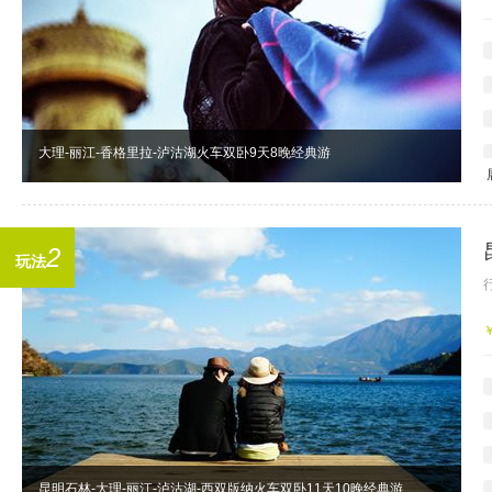
大理-丽江-香格里拉-泸沽湖火车双卧9天8晚经典游
2
玩法
昆明石林-大理-丽江-泸沽湖-西双版纳火车双卧11天10晚经典游