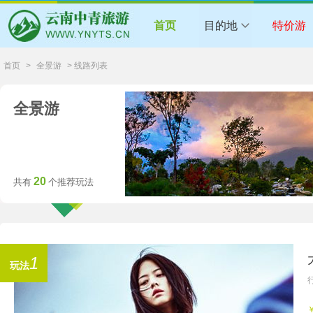
首页
目的地
特价游
首页
>
全景游
> 线路列表
全景游
20
共有
个推荐玩法
1
玩法