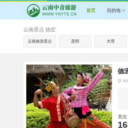
首页
目的地
云南景点 德宏
云南旅游景点
昆明
大理
德
来
关注
16