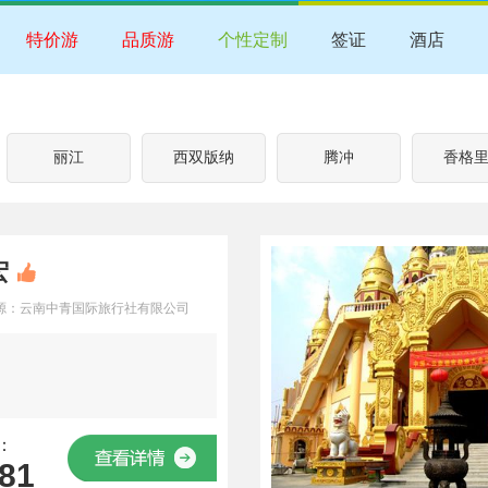
特价游
品质游
个性定制
签证
酒店
丽江
西双版纳
腾冲
香格
宏
源：云南中青国际旅行社有限公司
：
81