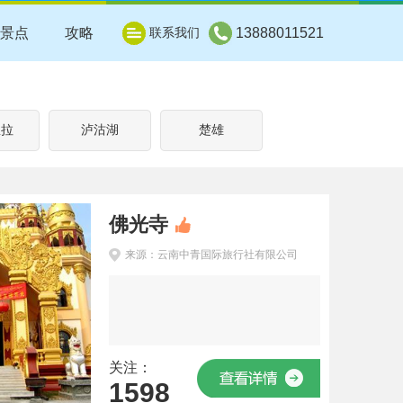
景点
攻略
联系我们
13888011521
里拉
泸沽湖
楚雄
佛光寺
来源：云南中青国际旅行社有限公司
关注：
1598