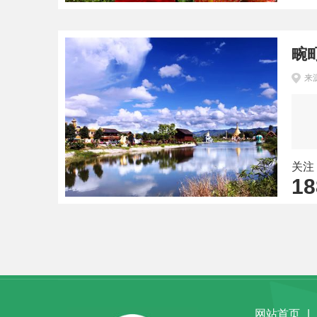
畹
来
关注
18
网站首页
|