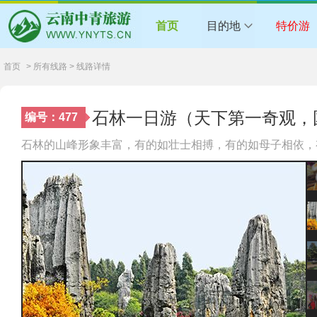
首页
目的地
特价游
首页
> 所有线路 > 线路详情
石林一日游（天下第一奇观，
编号：477
石林的山峰形象丰富，有的如壮士相搏，有的如母子相依，