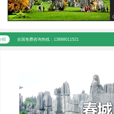
介绍
全国免费咨询热线：13888011521