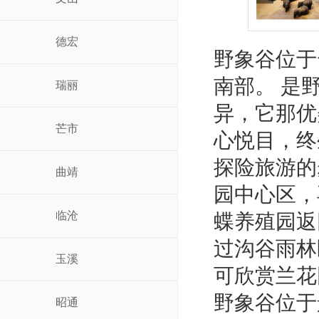
德宏
野象谷位于
南部。 是
瑞丽
异，它那优
芒市
心悦目，
探险旅游的
曲靖
园中心区，
临沧
蝶养殖园返
过沟谷雨林
玉溪
可欣赏兰
野象谷位于
昭通