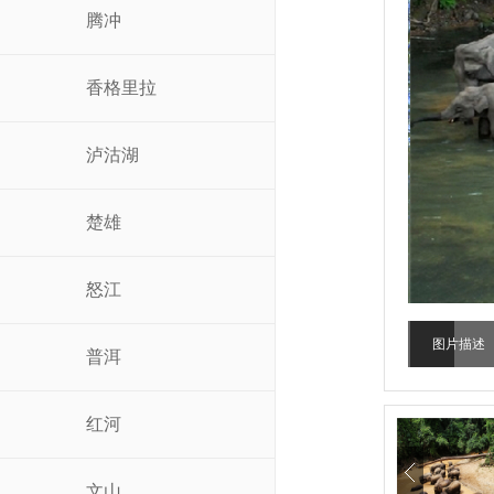
腾冲
香格里拉
泸沽湖
楚雄
怒江
图片描述
普洱
红河
文山