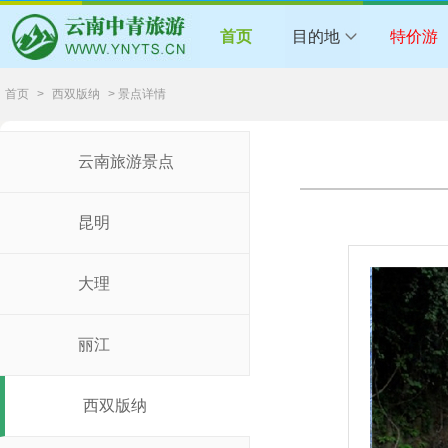
首页
目的地
特价游
首页
>
西双版纳
> 景点详情
云南旅游景点
昆明
大理
丽江
西双版纳