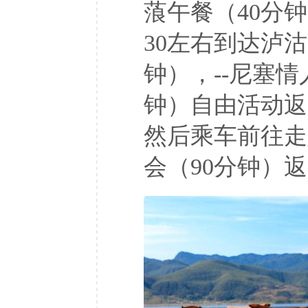
蒗午餐（40分钟
30左右到达泸沽
钟），--尼塞
钟）自由活动返
然后乘车前往走
会（90分钟）