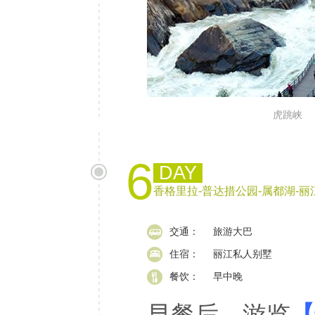
虎跳峡
6
DAY
香格里拉-普达措公园-属都湖-丽
交通：
旅游大巴
住宿：
丽江私人别墅
餐饮：
早中晚
早餐后，游览
【