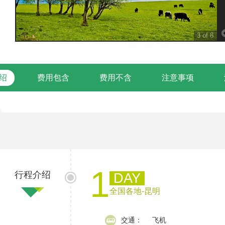
绍
费用包含
费用不含
注意事项
普
1
行程介绍
DAY
全国各地-昆明
交通：
飞机