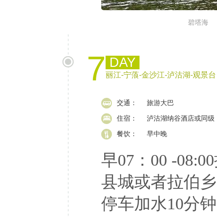
碧塔海
7
DAY
丽江-宁蒗-金沙江-泸沽湖-观景台
交通：
旅游大巴
住宿：
泸沽湖纳谷酒店或同级
餐饮：
早中晚
早07：00 -08
县城或者拉伯乡
停车加水10分钟