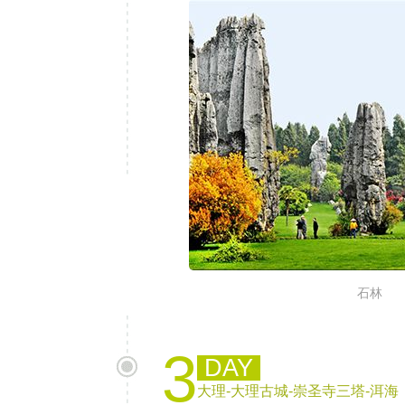
石林
3
DAY
大理-大理古城-崇圣寺三塔-洱海