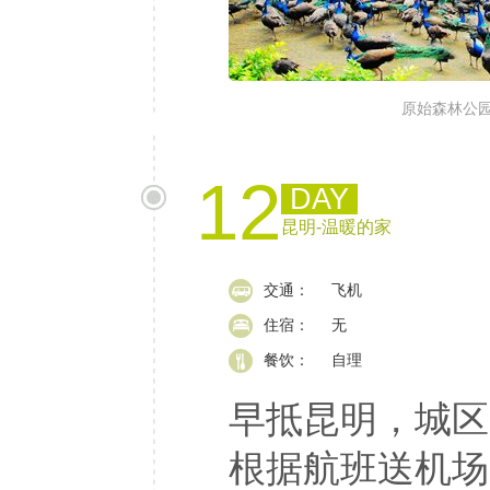
原始森林公
12
DAY
昆明-温暖的家
交通：
飞机
住宿：
无
餐饮：
自理
早抵昆明，城区
根据航班送机场