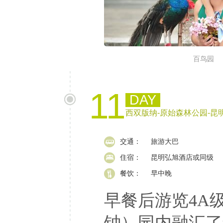
百鸟园
11
DAY
西双版纳-原始森林公园-昆
交通：
旅游大巴
住宿：
昆明弘旭酒店或同级
餐饮：
早中晚
早餐后游览4A级
钟）园内融汇了