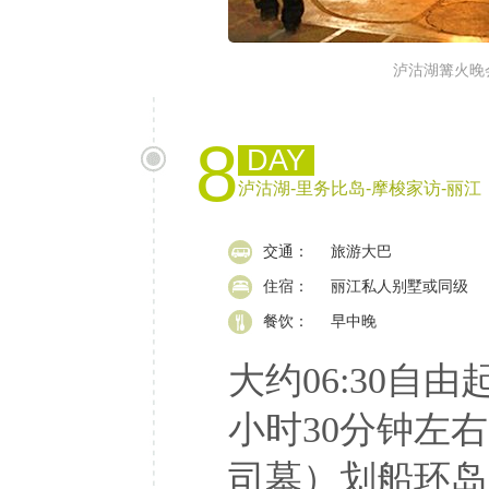
泸沽湖篝火晚
8
DAY
泸沽湖-里务比岛-摩梭家访-丽江
交通：
旅游大巴
住宿：
丽江私人别墅或同级
餐饮：
早中晚
大约06:30自由
小时30分钟左
司墓）划船环岛