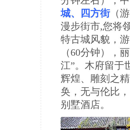
分钟左右）；中
城、四方街
（游
漫步街市,您将
特古城风貌，游
（60分钟），
江”。木府留于
辉煌、雕刻之精
奂，无与伦比，
别墅酒店。