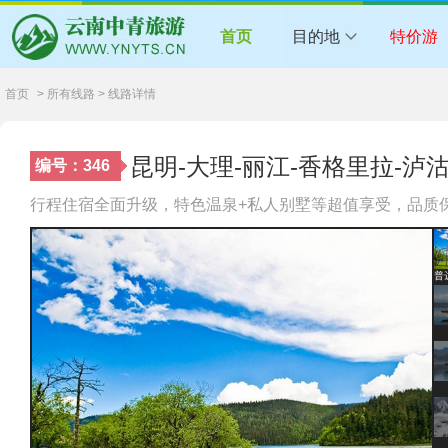
首页
目的地
特价游
首页
> 所有线路 > 线路详情
昆明-大理-丽江-香格里拉-泸
编号：346
行程住宿全面升级，特色温泉+私人别墅等超值享受，品质
普