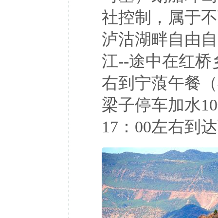
社控制，属于不可
泸沽湖畔自由自
江--途中在红桥
右到宁蒗午餐（
梁子停车加水1
17：00左右