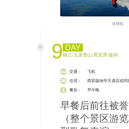
猪槽船
9
DAY
丽江-玉龙雪山-黑龙潭-版纳
交通：
飞机
住宿：
西双版纳华天酒店或同
餐饮：
早中晚
早餐后前往被誉
（整个景区游览