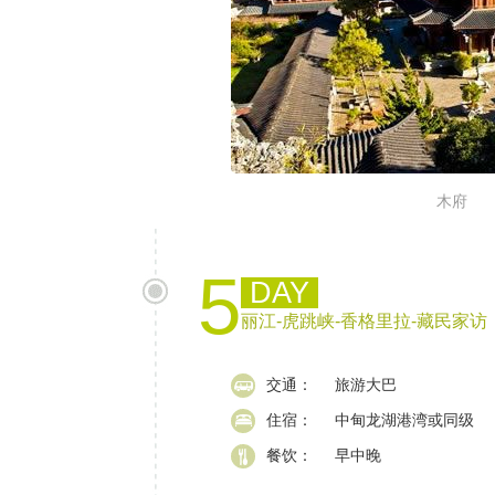
木府
5
DAY
丽江-虎跳峡-香格里拉-藏民家访
交通：
旅游大巴
住宿：
中甸龙湖港湾或同级
餐饮：
早中晚