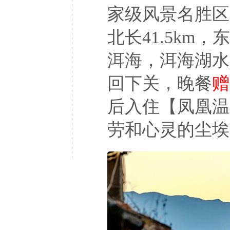
家级风景名胜区
北长41.5km，
洱海，洱海湖水
回下关，晚餐
赠
后入住【凤凰温
劳和心灵的尘埃